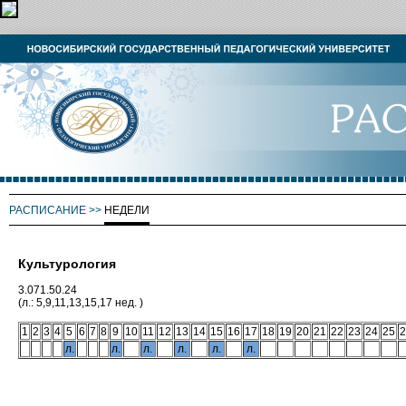
РАСПИСАНИЕ
>>
НЕДЕЛИ
Культурология
3.071.50.24
(л.: 5,9,11,13,15,17 нед. )
1
2
3
4
5
6
7
8
9
10
11
12
13
14
15
16
17
18
19
20
21
22
23
24
25
2
л.
л.
л.
л.
л.
л.