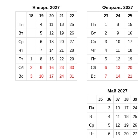
Январь 2027
Февраль 2027
18
19
20
21
22
23
24
25
Пн
4
11
18
25
Пн
1
8
15
Вт
5
12
19
26
Вт
2
9
16
Ср
6
13
20
27
Ср
3
10
17
Чт
7
14
21
28
Чт
4
11
18
Пт
1
8
15
22
29
Пт
5
12
19
Сб
2
9
16
23
30
Сб
6
13
20
Вс
3
10
17
24
31
Вс
7
14
21
Май 2027
35
36
37
38
39
Пн
3
10
17
24
Вт
4
11
18
25
Ср
5
12
19
26
Чт
6
13
20
27