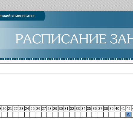
9
20
21
22
23
24
25
26
27
28
29
30
31
32
33
34
35
36
37
38
39
40
41
42
л.