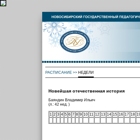
РАСПИСАНИЕ
>>
НЕДЕЛИ
Новейшая отечественная история
Баяндин Владимир Ильич
(л.: 42 нед. )
1
2
3
4
5
6
7
8
9
10
11
12
13
14
15
16
17
18
1