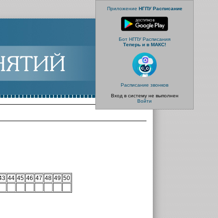
Приложение
НГПУ Расписание
Бот НГПУ Расписания
Теперь и в МАКС!
Расписание звонков
Вход в систему не выполнен
Войти
43
44
45
46
47
48
49
50