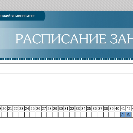
9
20
21
22
23
24
25
26
27
28
29
30
31
32
33
34
35
36
37
38
39
40
41
42
л.
л.