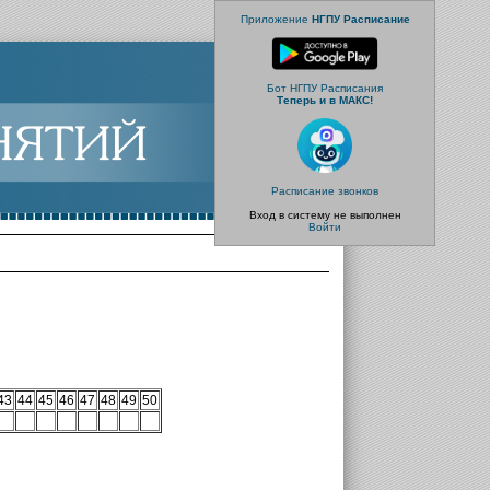
Приложение
НГПУ Расписание
Бот НГПУ Расписания
Теперь и в МАКС!
Расписание звонков
Вход в систему не выполнен
Войти
43
44
45
46
47
48
49
50