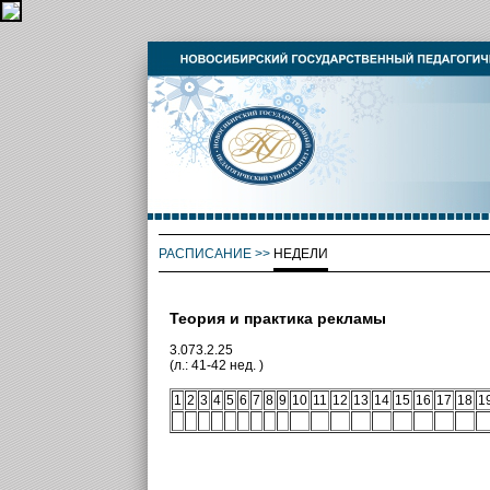
РАСПИСАНИЕ
>>
НЕДЕЛИ
Теория и практика рекламы
3.073.2.25
(л.: 41-42 нед. )
1
2
3
4
5
6
7
8
9
10
11
12
13
14
15
16
17
18
1