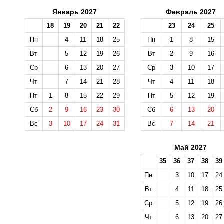
Январь 2027
Февраль 2027
18
19
20
21
22
23
24
25
Пн
4
11
18
25
Пн
1
8
15
Вт
5
12
19
26
Вт
2
9
16
Ср
6
13
20
27
Ср
3
10
17
Чт
7
14
21
28
Чт
4
11
18
Пт
1
8
15
22
29
Пт
5
12
19
Сб
2
9
16
23
30
Сб
6
13
20
Вс
3
10
17
24
31
Вс
7
14
21
Май 2027
35
36
37
38
39
Пн
3
10
17
24
Вт
4
11
18
25
Ср
5
12
19
26
Чт
6
13
20
27