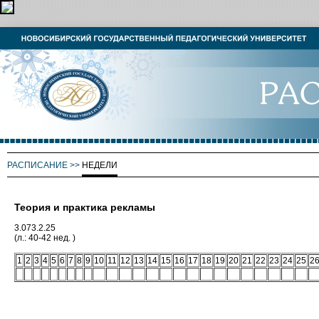
РАСПИСАНИЕ
>>
НЕДЕЛИ
Теория и практика рекламы
3.073.2.25
(л.: 40-42 нед. )
1
2
3
4
5
6
7
8
9
10
11
12
13
14
15
16
17
18
19
20
21
22
23
24
25
2