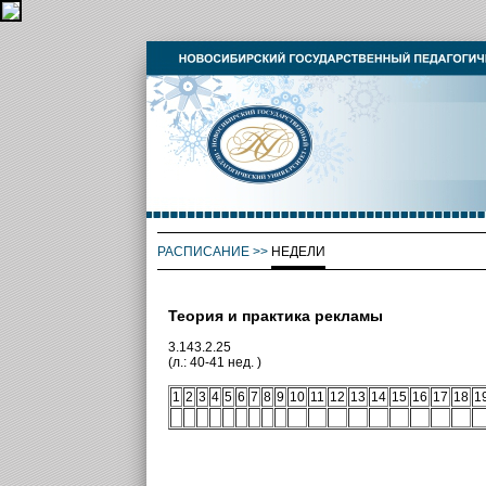
РАСПИСАНИЕ
>>
НЕДЕЛИ
Теория и практика рекламы
3.143.2.25
(л.: 40-41 нед. )
1
2
3
4
5
6
7
8
9
10
11
12
13
14
15
16
17
18
1