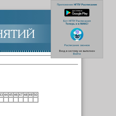
Приложение
НГПУ Расписание
Бот НГПУ Расписания
Теперь и в МАКС!
Расписание звонков
Вход в систему не выполнен
Войти
43
44
45
46
47
48
49
50