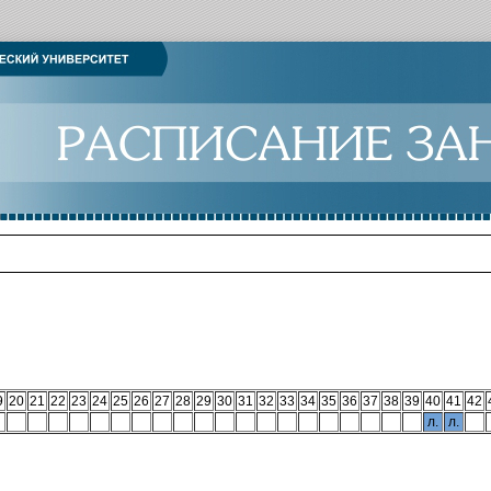
9
20
21
22
23
24
25
26
27
28
29
30
31
32
33
34
35
36
37
38
39
40
41
42
л.
л.