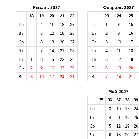
Январь 2027
Февраль 2027
18
19
20
21
22
23
24
25
Пн
4
11
18
25
Пн
1
8
15
Вт
5
12
19
26
Вт
2
9
16
Ср
6
13
20
27
Ср
3
10
17
Чт
7
14
21
28
Чт
4
11
18
Пт
1
8
15
22
29
Пт
5
12
19
Сб
2
9
16
23
30
Сб
6
13
20
Вс
3
10
17
24
31
Вс
7
14
21
Май 2027
35
36
37
38
39
Пн
3
10
17
24
Вт
4
11
18
25
Ср
5
12
19
26
Чт
6
13
20
27