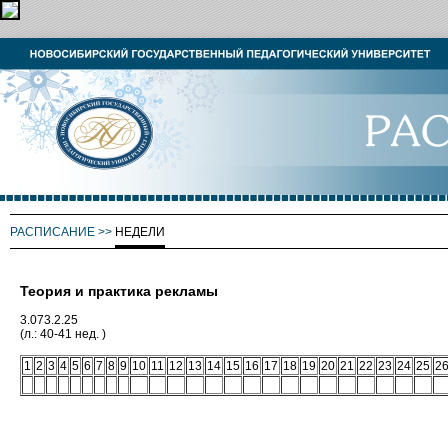
РАСПИСАНИЕ
>>
НЕДЕЛИ
Теория и практика рекламы
3.073.2.25
(л.: 40-41 нед. )
1
2
3
4
5
6
7
8
9
10
11
12
13
14
15
16
17
18
19
20
21
22
23
24
25
2