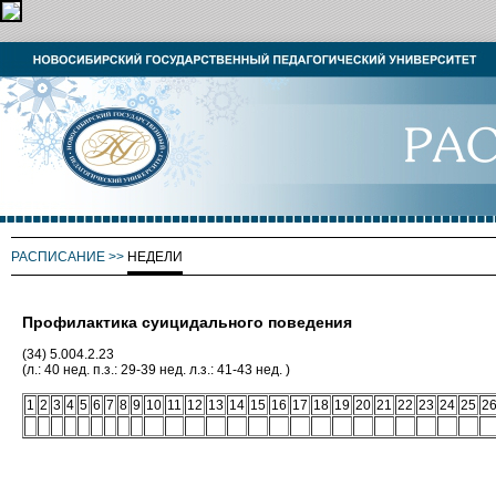
РАСПИСАНИЕ
>>
НЕДЕЛИ
Профилактика суицидального поведения
(34) 5.004.2.23
(л.: 40 нед. п.з.: 29-39 нед. л.з.: 41-43 нед. )
1
2
3
4
5
6
7
8
9
10
11
12
13
14
15
16
17
18
19
20
21
22
23
24
25
2