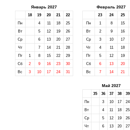
Январь 2027
Февраль 2027
18
19
20
21
22
23
24
25
Пн
4
11
18
25
Пн
1
8
15
Вт
5
12
19
26
Вт
2
9
16
Ср
6
13
20
27
Ср
3
10
17
Чт
7
14
21
28
Чт
4
11
18
Пт
1
8
15
22
29
Пт
5
12
19
Сб
2
9
16
23
30
Сб
6
13
20
Вс
3
10
17
24
31
Вс
7
14
21
Май 2027
35
36
37
38
39
Пн
3
10
17
24
Вт
4
11
18
25
Ср
5
12
19
26
Чт
6
13
20
27