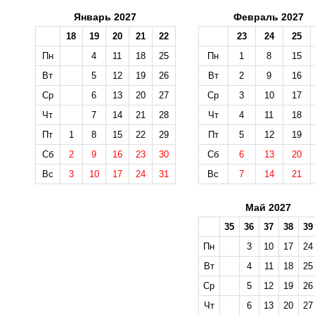
Январь 2027
Февраль 2027
18
19
20
21
22
23
24
25
Пн
4
11
18
25
Пн
1
8
15
Вт
5
12
19
26
Вт
2
9
16
Ср
6
13
20
27
Ср
3
10
17
Чт
7
14
21
28
Чт
4
11
18
Пт
1
8
15
22
29
Пт
5
12
19
Сб
2
9
16
23
30
Сб
6
13
20
Вс
3
10
17
24
31
Вс
7
14
21
Май 2027
35
36
37
38
39
Пн
3
10
17
24
Вт
4
11
18
25
Ср
5
12
19
26
Чт
6
13
20
27