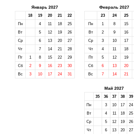
Январь 2027
Февраль 2027
18
19
20
21
22
23
24
25
Пн
4
11
18
25
Пн
1
8
15
Вт
5
12
19
26
Вт
2
9
16
Ср
6
13
20
27
Ср
3
10
17
Чт
7
14
21
28
Чт
4
11
18
Пт
1
8
15
22
29
Пт
5
12
19
Сб
2
9
16
23
30
Сб
6
13
20
Вс
3
10
17
24
31
Вс
7
14
21
Май 2027
35
36
37
38
39
Пн
3
10
17
24
Вт
4
11
18
25
Ср
5
12
19
26
Чт
6
13
20
27