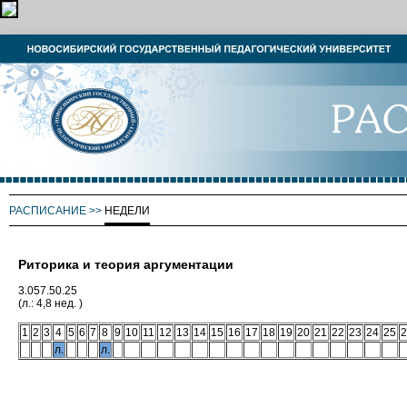
РАСПИСАНИЕ
>>
НЕДЕЛИ
Риторика и теория аргументации
3.057.50.25
(л.: 4,8 нед. )
1
2
3
4
5
6
7
8
9
10
11
12
13
14
15
16
17
18
19
20
21
22
23
24
25
2
л.
л.