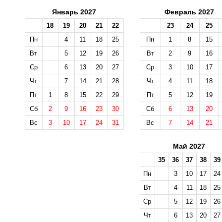
Январь 2027
Февраль 2027
18
19
20
21
22
23
24
25
Пн
4
11
18
25
Пн
1
8
15
Вт
5
12
19
26
Вт
2
9
16
Ср
6
13
20
27
Ср
3
10
17
Чт
7
14
21
28
Чт
4
11
18
Пт
1
8
15
22
29
Пт
5
12
19
Сб
2
9
16
23
30
Сб
6
13
20
Вс
3
10
17
24
31
Вс
7
14
21
Май 2027
35
36
37
38
39
Пн
3
10
17
24
Вт
4
11
18
25
Ср
5
12
19
26
Чт
6
13
20
27