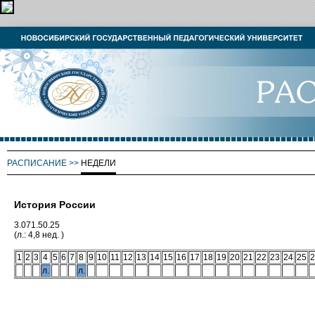
РАСПИСАНИЕ
>>
НЕДЕЛИ
История России
3.071.50.25
(л.: 4,8 нед. )
1
2
3
4
5
6
7
8
9
10
11
12
13
14
15
16
17
18
19
20
21
22
23
24
25
2
л.
л.