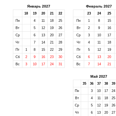
Январь 2027
Февраль 2027
18
19
20
21
22
23
24
25
Пн
4
11
18
25
Пн
1
8
15
Вт
5
12
19
26
Вт
2
9
16
Ср
6
13
20
27
Ср
3
10
17
Чт
7
14
21
28
Чт
4
11
18
Пт
1
8
15
22
29
Пт
5
12
19
Сб
2
9
16
23
30
Сб
6
13
20
Вс
3
10
17
24
31
Вс
7
14
21
Май 2027
35
36
37
38
39
Пн
3
10
17
24
Вт
4
11
18
25
Ср
5
12
19
26
Чт
6
13
20
27