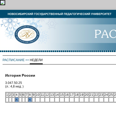
РАСПИСАНИЕ
>>
НЕДЕЛИ
История России
3.047.50.25
(л.: 4,8 нед. )
1
2
3
4
5
6
7
8
9
10
11
12
13
14
15
16
17
18
19
20
21
22
23
24
25
2
л.
л.