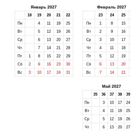
Январь 2027
Февраль 2027
18
19
20
21
22
23
24
25
Пн
4
11
18
25
Пн
1
8
15
Вт
5
12
19
26
Вт
2
9
16
Ср
6
13
20
27
Ср
3
10
17
Чт
7
14
21
28
Чт
4
11
18
Пт
1
8
15
22
29
Пт
5
12
19
Сб
2
9
16
23
30
Сб
6
13
20
Вс
3
10
17
24
31
Вс
7
14
21
Май 2027
35
36
37
38
39
Пн
3
10
17
24
Вт
4
11
18
25
Ср
5
12
19
26
Чт
6
13
20
27