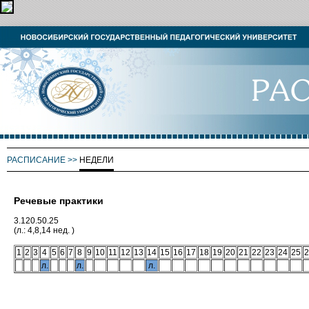
РАСПИСАНИЕ
>>
НЕДЕЛИ
Речевые практики
3.120.50.25
(л.: 4,8,14 нед. )
1
2
3
4
5
6
7
8
9
10
11
12
13
14
15
16
17
18
19
20
21
22
23
24
25
2
л.
л.
л.