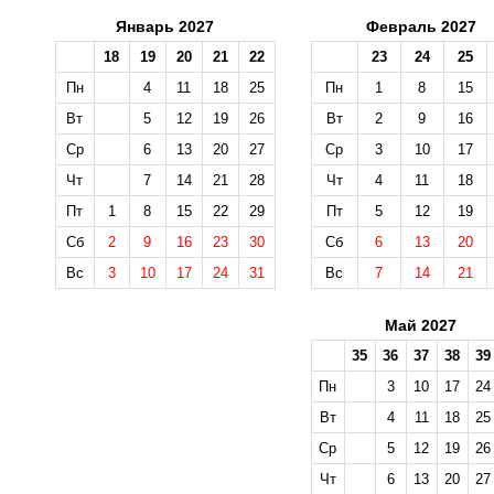
Январь 2027
Февраль 2027
18
19
20
21
22
23
24
25
Пн
4
11
18
25
Пн
1
8
15
Вт
5
12
19
26
Вт
2
9
16
Ср
6
13
20
27
Ср
3
10
17
Чт
7
14
21
28
Чт
4
11
18
Пт
1
8
15
22
29
Пт
5
12
19
Сб
2
9
16
23
30
Сб
6
13
20
Вс
3
10
17
24
31
Вс
7
14
21
Май 2027
35
36
37
38
39
Пн
3
10
17
24
Вт
4
11
18
25
Ср
5
12
19
26
Чт
6
13
20
27