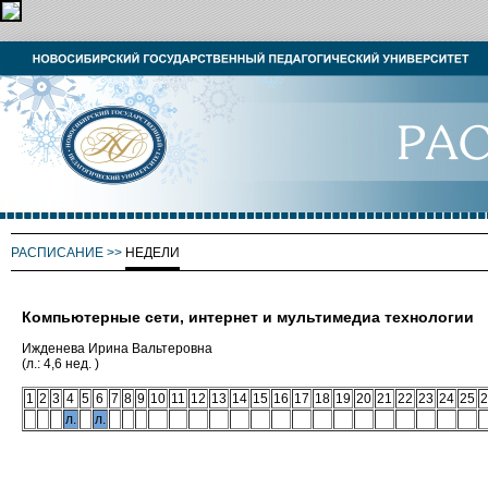
РАСПИСАНИЕ
>>
НЕДЕЛИ
Компьютерные сети, интернет и мультимедиа технологии
Ижденева Ирина Вальтеровна
(л.: 4,6 нед. )
1
2
3
4
5
6
7
8
9
10
11
12
13
14
15
16
17
18
19
20
21
22
23
24
25
2
л.
л.