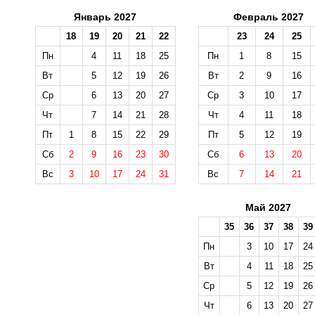
Январь 2027
Февраль 2027
18
19
20
21
22
23
24
25
Пн
4
11
18
25
Пн
1
8
15
Вт
5
12
19
26
Вт
2
9
16
Ср
6
13
20
27
Ср
3
10
17
Чт
7
14
21
28
Чт
4
11
18
Пт
1
8
15
22
29
Пт
5
12
19
Сб
2
9
16
23
30
Сб
6
13
20
Вс
3
10
17
24
31
Вс
7
14
21
Май 2027
35
36
37
38
39
Пн
3
10
17
24
Вт
4
11
18
25
Ср
5
12
19
26
Чт
6
13
20
27