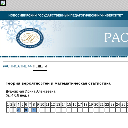
РАСПИСАНИЕ
>>
НЕДЕЛИ
Теория вероятностей и математическая статистика
Дудковская Ирина Алексеевна
(л.: 4,6,8 нед. )
1
2
3
4
5
6
7
8
9
10
11
12
13
14
15
16
17
18
19
20
21
22
23
24
25
л.
л.
л.