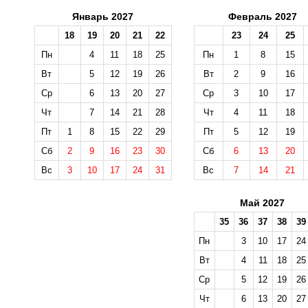
Январь 2027
Февраль 2027
18
19
20
21
22
23
24
25
Пн
4
11
18
25
Пн
1
8
15
Вт
5
12
19
26
Вт
2
9
16
Ср
6
13
20
27
Ср
3
10
17
Чт
7
14
21
28
Чт
4
11
18
Пт
1
8
15
22
29
Пт
5
12
19
Сб
2
9
16
23
30
Сб
6
13
20
Вс
3
10
17
24
31
Вс
7
14
21
Май 2027
35
36
37
38
39
Пн
3
10
17
24
Вт
4
11
18
25
Ср
5
12
19
26
Чт
6
13
20
27