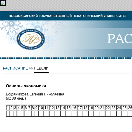
РАСПИСАНИЕ
>>
НЕДЕЛИ
Основы экономики
Богданчикова Евгения Николаевна
(л.: 38 нед. )
1
2
3
4
5
6
7
8
9
10
11
12
13
14
15
16
17
18
19
20
21
22
23
24
25
2