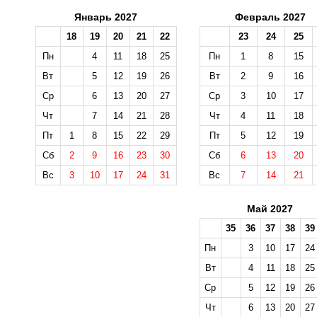
Январь 2027
Февраль 2027
18
19
20
21
22
23
24
25
Пн
4
11
18
25
Пн
1
8
15
Вт
5
12
19
26
Вт
2
9
16
Ср
6
13
20
27
Ср
3
10
17
Чт
7
14
21
28
Чт
4
11
18
Пт
1
8
15
22
29
Пт
5
12
19
Сб
2
9
16
23
30
Сб
6
13
20
Вс
3
10
17
24
31
Вс
7
14
21
Май 2027
35
36
37
38
39
Пн
3
10
17
24
Вт
4
11
18
25
Ср
5
12
19
26
Чт
6
13
20
27