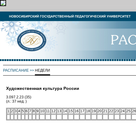
РАСПИСАНИЕ
>>
НЕДЕЛИ
Художественная культура России
3.097.2.23 (35)
(л.: 37 нед. )
1
2
3
4
5
6
7
8
9
10
11
12
13
14
15
16
17
18
19
20
21
22
23
24
25
2