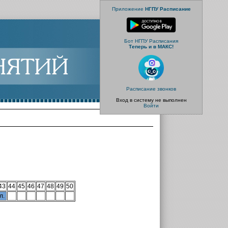
Приложение
НГПУ Расписание
Бот НГПУ Расписания
Теперь и в МАКС!
Расписание звонков
Вход в систему не выполнен
Войти
43
44
45
46
47
48
49
50
л.