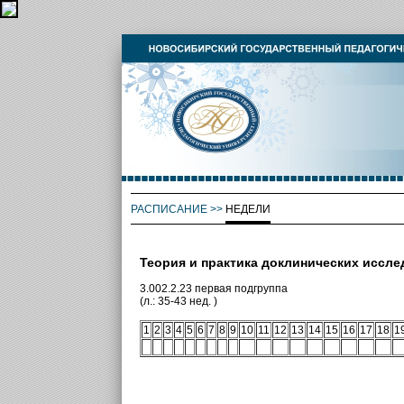
РАСПИСАНИЕ
>>
НЕДЕЛИ
Теория и практика доклинических иссл
3.002.2.23 первая подгруппа
(л.: 35-43 нед. )
1
2
3
4
5
6
7
8
9
10
11
12
13
14
15
16
17
18
1