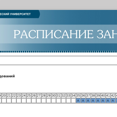
едований
9
20
21
22
23
24
25
26
27
28
29
30
31
32
33
34
35
36
37
38
39
40
41
42
л.
л.
л.
л.
л.
л.
л.
л.