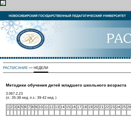
РАСПИСАНИЕ
>>
НЕДЕЛИ
Методики обучения детей младшего школьного возраста
3.067.2.23
(л.: 35-38 нед. п.з.: 39-42 нед. )
1
2
3
4
5
6
7
8
9
10
11
12
13
14
15
16
17
18
19
20
21
22
23
24
25
2