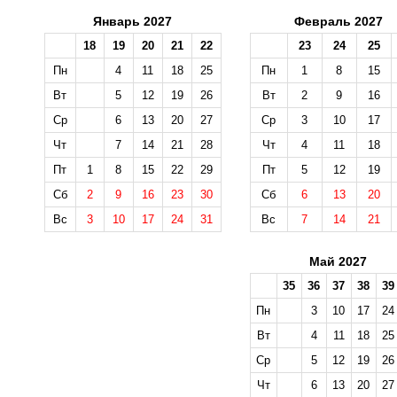
Январь 2027
Февраль 2027
18
19
20
21
22
23
24
25
Пн
4
11
18
25
Пн
1
8
15
Вт
5
12
19
26
Вт
2
9
16
Ср
6
13
20
27
Ср
3
10
17
Чт
7
14
21
28
Чт
4
11
18
Пт
1
8
15
22
29
Пт
5
12
19
Сб
2
9
16
23
30
Сб
6
13
20
Вс
3
10
17
24
31
Вс
7
14
21
Май 2027
35
36
37
38
39
Пн
3
10
17
24
Вт
4
11
18
25
Ср
5
12
19
26
Чт
6
13
20
27