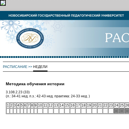
РАСПИСАНИЕ
>>
НЕДЕЛИ
Методика обучения истории
3.108.2.23 (33)
(л.: 34-41 нед. п.з.: 42-43 нед. практика: 24-33 нед. )
1
2
3
4
5
6
7
8
9
10
11
12
13
14
15
16
17
18
19
20
21
22
23
24
25
2
--
--
--