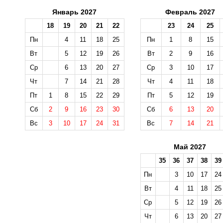
Январь 2027
Февраль 2027
18
19
20
21
22
23
24
25
Пн
4
11
18
25
Пн
1
8
15
Вт
5
12
19
26
Вт
2
9
16
Ср
6
13
20
27
Ср
3
10
17
Чт
7
14
21
28
Чт
4
11
18
Пт
1
8
15
22
29
Пт
5
12
19
Сб
2
9
16
23
30
Сб
6
13
20
Вс
3
10
17
24
31
Вс
7
14
21
Май 2027
35
36
37
38
39
Пн
3
10
17
24
Вт
4
11
18
25
Ср
5
12
19
26
Чт
6
13
20
27