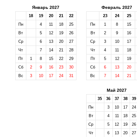
Январь 2027
Февраль 2027
18
19
20
21
22
23
24
25
Пн
4
11
18
25
Пн
1
8
15
Вт
5
12
19
26
Вт
2
9
16
Ср
6
13
20
27
Ср
3
10
17
Чт
7
14
21
28
Чт
4
11
18
Пт
1
8
15
22
29
Пт
5
12
19
Сб
2
9
16
23
30
Сб
6
13
20
Вс
3
10
17
24
31
Вс
7
14
21
Май 2027
35
36
37
38
39
Пн
3
10
17
24
Вт
4
11
18
25
Ср
5
12
19
26
Чт
6
13
20
27