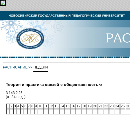
РАСПИСАНИЕ
>>
НЕДЕЛИ
Теория и практика связей с общественностью
3.143.2.25
(л.: 34 нед. )
1
2
3
4
5
6
7
8
9
10
11
12
13
14
15
16
17
18
19
20
21
22
23
24
25
2