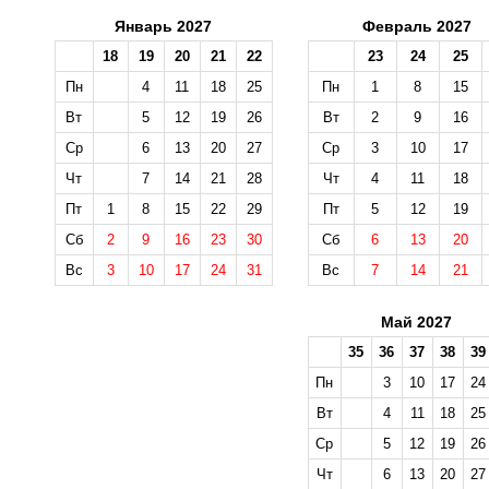
Январь 2027
Февраль 2027
18
19
20
21
22
23
24
25
Пн
4
11
18
25
Пн
1
8
15
Вт
5
12
19
26
Вт
2
9
16
Ср
6
13
20
27
Ср
3
10
17
Чт
7
14
21
28
Чт
4
11
18
Пт
1
8
15
22
29
Пт
5
12
19
Сб
2
9
16
23
30
Сб
6
13
20
Вс
3
10
17
24
31
Вс
7
14
21
Май 2027
35
36
37
38
39
Пн
3
10
17
24
Вт
4
11
18
25
Ср
5
12
19
26
Чт
6
13
20
27