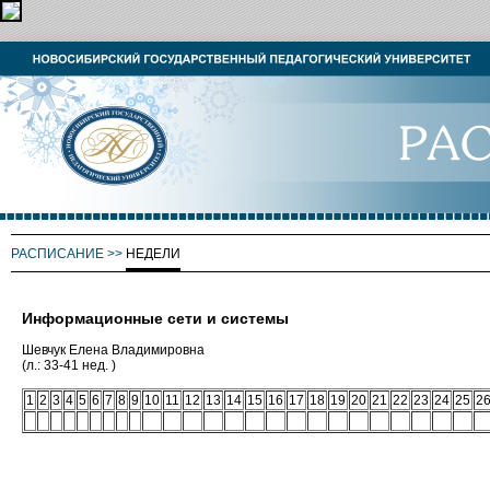
РАСПИСАНИЕ
>>
НЕДЕЛИ
Информационные сети и системы
Шевчук Елена Владимировна
(л.: 33-41 нед. )
1
2
3
4
5
6
7
8
9
10
11
12
13
14
15
16
17
18
19
20
21
22
23
24
25
2