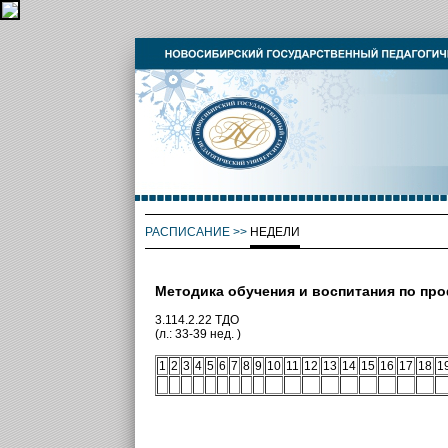
РАСПИСАНИЕ
>>
НЕДЕЛИ
Методика обучения и воспитания по пр
3.114.2.22 ТДО
(л.: 33-39 нед. )
1
2
3
4
5
6
7
8
9
10
11
12
13
14
15
16
17
18
1