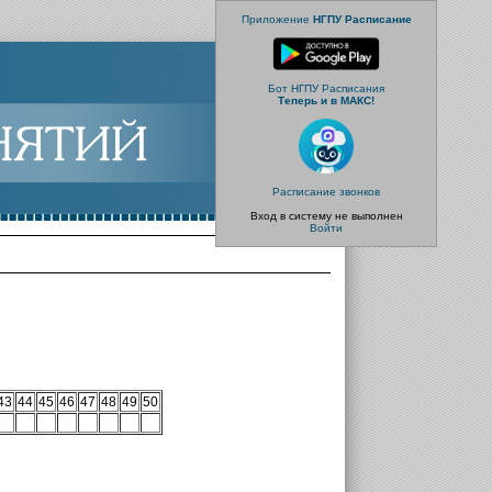
Приложение
НГПУ Расписание
Бот НГПУ Расписания
Теперь и в МАКС!
Расписание звонков
Вход в систему не выполнен
Войти
43
44
45
46
47
48
49
50