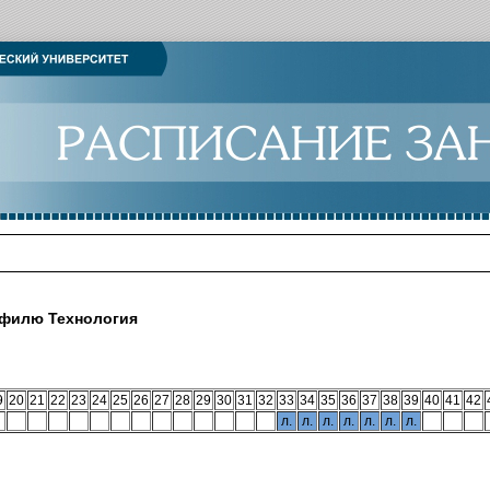
офилю Технология
9
20
21
22
23
24
25
26
27
28
29
30
31
32
33
34
35
36
37
38
39
40
41
42
л.
л.
л.
л.
л.
л.
л.