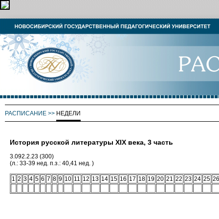
РАСПИСАНИЕ
>>
НЕДЕЛИ
История русской литературы XIX века, 3 часть
3.092.2.23 (300)
(л.: 33-39 нед. п.з.: 40,41 нед. )
1
2
3
4
5
6
7
8
9
10
11
12
13
14
15
16
17
18
19
20
21
22
23
24
25
2