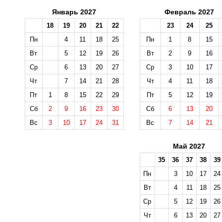
Январь 2027
Февраль 2027
18
19
20
21
22
23
24
25
Пн
4
11
18
25
Пн
1
8
15
Вт
5
12
19
26
Вт
2
9
16
Ср
6
13
20
27
Ср
3
10
17
Чт
7
14
21
28
Чт
4
11
18
Пт
1
8
15
22
29
Пт
5
12
19
Сб
2
9
16
23
30
Сб
6
13
20
Вс
3
10
17
24
31
Вс
7
14
21
Май 2027
35
36
37
38
39
Пн
3
10
17
24
Вт
4
11
18
25
Ср
5
12
19
26
Чт
6
13
20
27