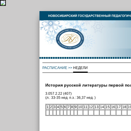
РАСПИСАНИЕ
>>
НЕДЕЛИ
История русской литературы первой по
3.057.2.22 (407)
(л.: 33-35 нед. п.з.: 36,37 нед. )
1
2
3
4
5
6
7
8
9
10
11
12
13
14
15
16
17
18
1