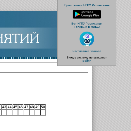
Приложение
НГПУ Расписание
Бот НГПУ Расписания
Теперь и в МАКС!
Расписание звонков
Вход в систему не выполнен
Войти
2
43
44
45
46
47
48
49
50