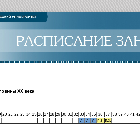
ловины XX века
9
20
21
22
23
24
25
26
27
28
29
30
31
32
33
34
35
36
37
38
39
40
41
4
л.
л.
л.
п.з.
п.з.