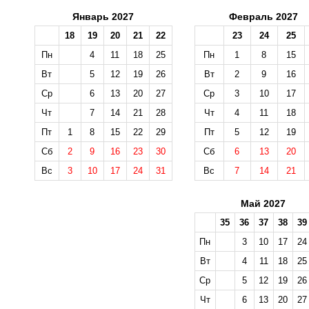
Январь 2027
Февраль 2027
18
19
20
21
22
23
24
25
Пн
4
11
18
25
Пн
1
8
15
Вт
5
12
19
26
Вт
2
9
16
Ср
6
13
20
27
Ср
3
10
17
Чт
7
14
21
28
Чт
4
11
18
Пт
1
8
15
22
29
Пт
5
12
19
Сб
2
9
16
23
30
Сб
6
13
20
Вс
3
10
17
24
31
Вс
7
14
21
Май 2027
35
36
37
38
39
Пн
3
10
17
24
Вт
4
11
18
25
Ср
5
12
19
26
Чт
6
13
20
27