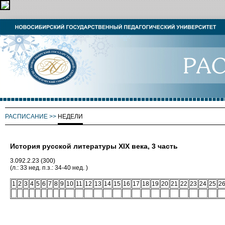
РАСПИСАНИЕ
>>
НЕДЕЛИ
История русской литературы XIX века, 3 часть
3.092.2.23 (300)
(л.: 33 нед. п.з.: 34-40 нед. )
1
2
3
4
5
6
7
8
9
10
11
12
13
14
15
16
17
18
19
20
21
22
23
24
25
2