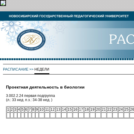
РАСПИСАНИЕ
>>
НЕДЕЛИ
Проектная деятельность в биологии
3.002.2.24 первая подгруппа
(л.: 33 нед. п.з.: 34-38 нед. )
1
2
3
4
5
6
7
8
9
10
11
12
13
14
15
16
17
18
19
20
21
22
23
24
25
2