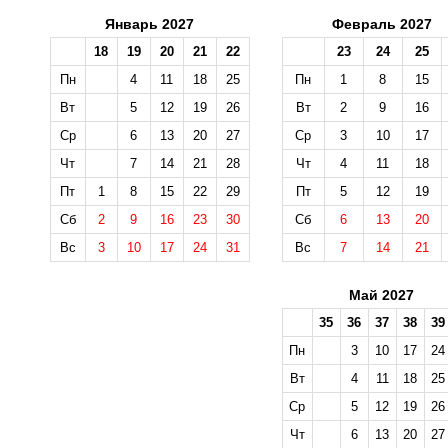
Январь 2027
Февраль 2027
18
19
20
21
22
23
24
25
Пн
4
11
18
25
Пн
1
8
15
Вт
5
12
19
26
Вт
2
9
16
Ср
6
13
20
27
Ср
3
10
17
Чт
7
14
21
28
Чт
4
11
18
Пт
1
8
15
22
29
Пт
5
12
19
Сб
2
9
16
23
30
Сб
6
13
20
Вс
3
10
17
24
31
Вс
7
14
21
Май 2027
35
36
37
38
39
Пн
3
10
17
24
Вт
4
11
18
25
Ср
5
12
19
26
Чт
6
13
20
27