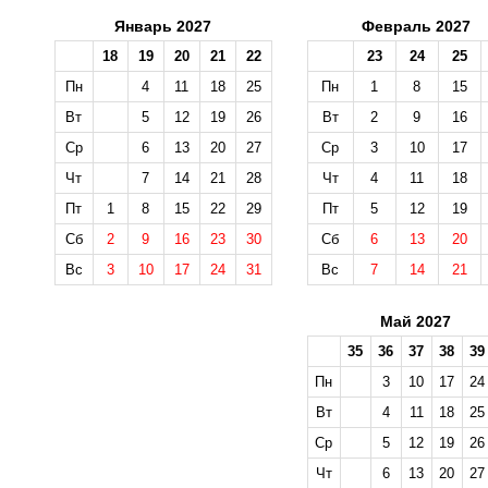
Январь 2027
Февраль 2027
18
19
20
21
22
23
24
25
Пн
4
11
18
25
Пн
1
8
15
Вт
5
12
19
26
Вт
2
9
16
Ср
6
13
20
27
Ср
3
10
17
Чт
7
14
21
28
Чт
4
11
18
Пт
1
8
15
22
29
Пт
5
12
19
Сб
2
9
16
23
30
Сб
6
13
20
Вс
3
10
17
24
31
Вс
7
14
21
Май 2027
35
36
37
38
39
Пн
3
10
17
24
Вт
4
11
18
25
Ср
5
12
19
26
Чт
6
13
20
27