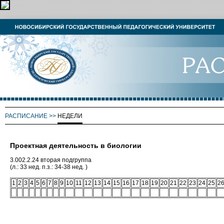
РАСПИСАНИЕ
>>
НЕДЕЛИ
Проектная деятельность в биологии
3.002.2.24 вторая подгруппа
(л.: 33 нед. п.з.: 34-38 нед. )
1
2
3
4
5
6
7
8
9
10
11
12
13
14
15
16
17
18
19
20
21
22
23
24
25
2