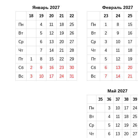
Январь 2027
Февраль 2027
18
19
20
21
22
23
24
25
Пн
4
11
18
25
Пн
1
8
15
Вт
5
12
19
26
Вт
2
9
16
Ср
6
13
20
27
Ср
3
10
17
Чт
7
14
21
28
Чт
4
11
18
Пт
1
8
15
22
29
Пт
5
12
19
Сб
2
9
16
23
30
Сб
6
13
20
Вс
3
10
17
24
31
Вс
7
14
21
Май 2027
35
36
37
38
39
Пн
3
10
17
24
Вт
4
11
18
25
Ср
5
12
19
26
Чт
6
13
20
27