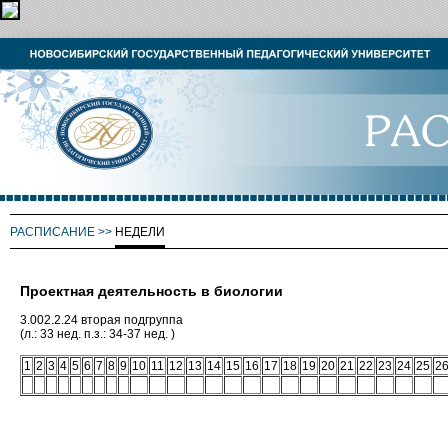
РАСПИСАНИЕ
>>
НЕДЕЛИ
Проектная деятельность в биологии
3.002.2.24 вторая подгруппа
(л.: 33 нед. п.з.: 34-37 нед. )
1
2
3
4
5
6
7
8
9
10
11
12
13
14
15
16
17
18
19
20
21
22
23
24
25
2