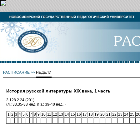
РАСПИСАНИЕ
>>
НЕДЕЛИ
История русской литературы XIX века, 1 часть
3.128.2.24 (201)
(л.: 33,35-38 нед. п.з.: 39-40 нед. )
1
2
3
4
5
6
7
8
9
10
11
12
13
14
15
16
17
18
19
20
21
22
23
24
25
2