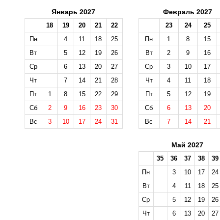
Январь 2027
Февраль 2027
18
19
20
21
22
23
24
25
Пн
4
11
18
25
Пн
1
8
15
Вт
5
12
19
26
Вт
2
9
16
Ср
6
13
20
27
Ср
3
10
17
Чт
7
14
21
28
Чт
4
11
18
Пт
1
8
15
22
29
Пт
5
12
19
Сб
2
9
16
23
30
Сб
6
13
20
Вс
3
10
17
24
31
Вс
7
14
21
Май 2027
35
36
37
38
39
Пн
3
10
17
24
Вт
4
11
18
25
Ср
5
12
19
26
Чт
6
13
20
27