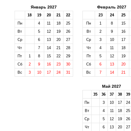
Январь 2027
Февраль 2027
18
19
20
21
22
23
24
25
Пн
4
11
18
25
Пн
1
8
15
Вт
5
12
19
26
Вт
2
9
16
Ср
6
13
20
27
Ср
3
10
17
Чт
7
14
21
28
Чт
4
11
18
Пт
1
8
15
22
29
Пт
5
12
19
Сб
2
9
16
23
30
Сб
6
13
20
Вс
3
10
17
24
31
Вс
7
14
21
Май 2027
35
36
37
38
39
Пн
3
10
17
24
Вт
4
11
18
25
Ср
5
12
19
26
Чт
6
13
20
27