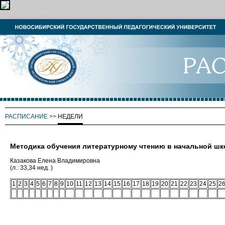
РАСПИСАНИЕ
>>
НЕДЕЛИ
Методика обучения литературному чтению в начальной шк
Казакова Елена Владимировна
(л.: 33,34 нед. )
1
2
3
4
5
6
7
8
9
10
11
12
13
14
15
16
17
18
19
20
21
22
23
24
25
2