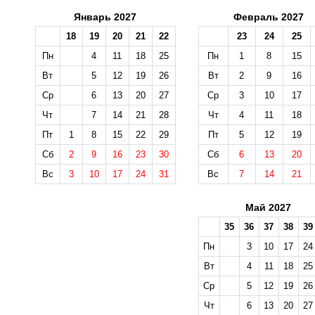
Январь 2027
Февраль 2027
18
19
20
21
22
23
24
25
Пн
4
11
18
25
Пн
1
8
15
Вт
5
12
19
26
Вт
2
9
16
Ср
6
13
20
27
Ср
3
10
17
Чт
7
14
21
28
Чт
4
11
18
Пт
1
8
15
22
29
Пт
5
12
19
Сб
2
9
16
23
30
Сб
6
13
20
Вс
3
10
17
24
31
Вс
7
14
21
Май 2027
35
36
37
38
39
Пн
3
10
17
24
Вт
4
11
18
25
Ср
5
12
19
26
Чт
6
13
20
27