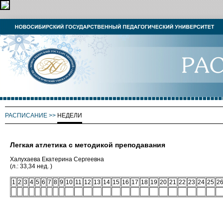
РАСПИСАНИЕ
>>
НЕДЕЛИ
Легкая атлетика с методикой преподавания
Халухаева Екатерина Сергеевна
(л.: 33,34 нед. )
1
2
3
4
5
6
7
8
9
10
11
12
13
14
15
16
17
18
19
20
21
22
23
24
25
2