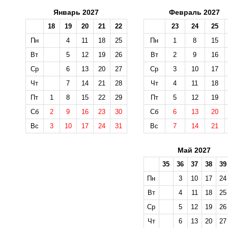
Январь 2027
Февраль 2027
18
19
20
21
22
23
24
25
Пн
4
11
18
25
Пн
1
8
15
Вт
5
12
19
26
Вт
2
9
16
Ср
6
13
20
27
Ср
3
10
17
Чт
7
14
21
28
Чт
4
11
18
Пт
1
8
15
22
29
Пт
5
12
19
Сб
2
9
16
23
30
Сб
6
13
20
Вс
3
10
17
24
31
Вс
7
14
21
Май 2027
35
36
37
38
39
Пн
3
10
17
24
Вт
4
11
18
25
Ср
5
12
19
26
Чт
6
13
20
27