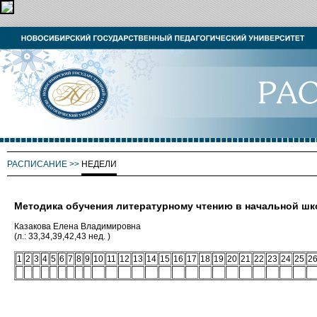
РАСПИСАНИЕ
>>
НЕДЕЛИ
Методика обучения литературному чтению в начальной шк
Казакова Елена Владимировна
(л.: 33,34,39,42,43 нед. )
1
2
3
4
5
6
7
8
9
10
11
12
13
14
15
16
17
18
19
20
21
22
23
24
25
2