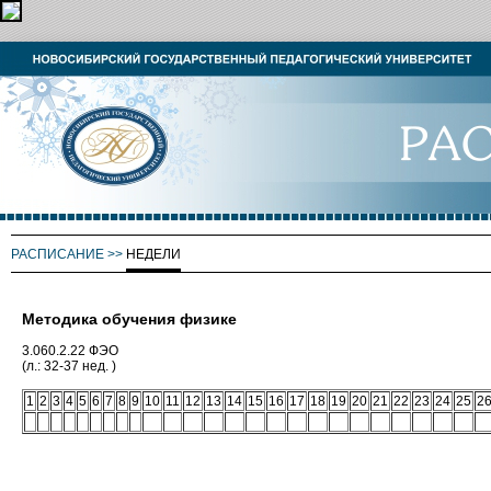
РАСПИСАНИЕ
>>
НЕДЕЛИ
Методика обучения физике
3.060.2.22 ФЭО
(л.: 32-37 нед. )
1
2
3
4
5
6
7
8
9
10
11
12
13
14
15
16
17
18
19
20
21
22
23
24
25
2