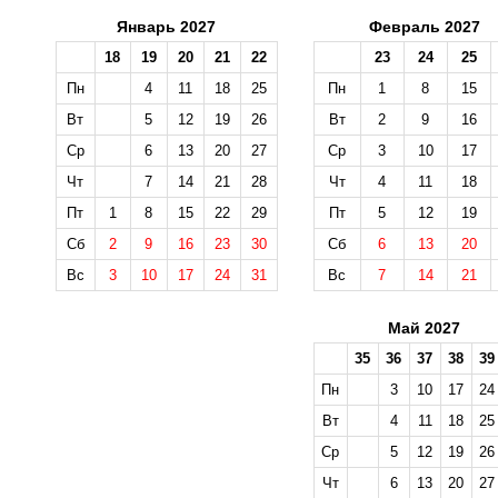
Январь 2027
Февраль 2027
18
19
20
21
22
23
24
25
Пн
4
11
18
25
Пн
1
8
15
Вт
5
12
19
26
Вт
2
9
16
Ср
6
13
20
27
Ср
3
10
17
Чт
7
14
21
28
Чт
4
11
18
Пт
1
8
15
22
29
Пт
5
12
19
Сб
2
9
16
23
30
Сб
6
13
20
Вс
3
10
17
24
31
Вс
7
14
21
Май 2027
35
36
37
38
39
Пн
3
10
17
24
Вт
4
11
18
25
Ср
5
12
19
26
Чт
6
13
20
27