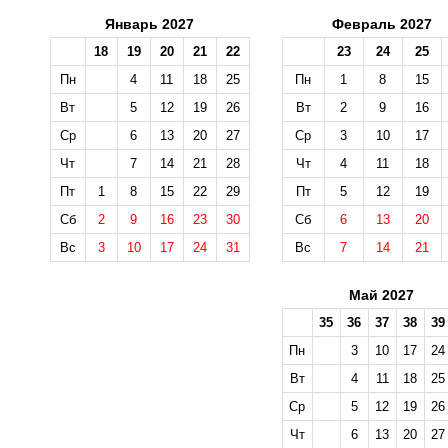
Январь 2027
Февраль 2027
18
19
20
21
22
23
24
25
Пн
4
11
18
25
Пн
1
8
15
Вт
5
12
19
26
Вт
2
9
16
Ср
6
13
20
27
Ср
3
10
17
Чт
7
14
21
28
Чт
4
11
18
Пт
1
8
15
22
29
Пт
5
12
19
Сб
2
9
16
23
30
Сб
6
13
20
Вс
3
10
17
24
31
Вс
7
14
21
Май 2027
35
36
37
38
39
Пн
3
10
17
24
Вт
4
11
18
25
Ср
5
12
19
26
Чт
6
13
20
27