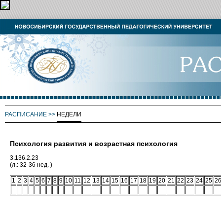
РАСПИСАНИЕ
>>
НЕДЕЛИ
Психология развития и возрастная психология
3.136.2.23
(л.: 32-36 нед. )
1
2
3
4
5
6
7
8
9
10
11
12
13
14
15
16
17
18
19
20
21
22
23
24
25
2