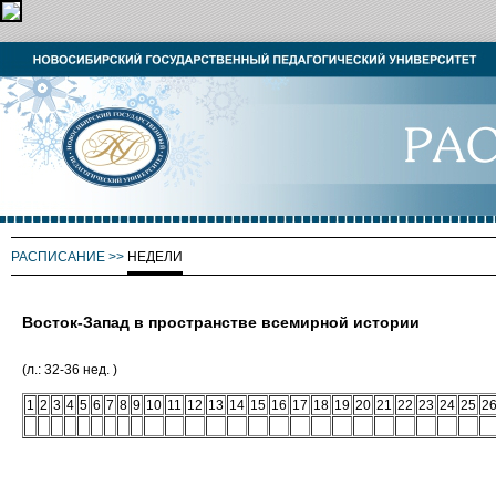
РАСПИСАНИЕ
>>
НЕДЕЛИ
Восток-Запад в пространстве всемирной истории
(л.: 32-36 нед. )
1
2
3
4
5
6
7
8
9
10
11
12
13
14
15
16
17
18
19
20
21
22
23
24
25
2