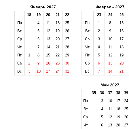
Январь 2027
Февраль 2027
18
19
20
21
22
23
24
25
Пн
4
11
18
25
Пн
1
8
15
Вт
5
12
19
26
Вт
2
9
16
Ср
6
13
20
27
Ср
3
10
17
Чт
7
14
21
28
Чт
4
11
18
Пт
1
8
15
22
29
Пт
5
12
19
Сб
2
9
16
23
30
Сб
6
13
20
Вс
3
10
17
24
31
Вс
7
14
21
Май 2027
35
36
37
38
39
Пн
3
10
17
24
Вт
4
11
18
25
Ср
5
12
19
26
Чт
6
13
20
27