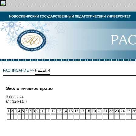
РАСПИСАНИЕ
>>
НЕДЕЛИ
Экологическое право
3.088.2.24
(л.: 32 нед. )
1
2
3
4
5
6
7
8
9
10
11
12
13
14
15
16
17
18
19
20
21
22
23
24
25
2