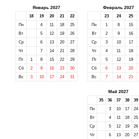
Январь 2027
Февраль 2027
18
19
20
21
22
23
24
25
Пн
4
11
18
25
Пн
1
8
15
Вт
5
12
19
26
Вт
2
9
16
Ср
6
13
20
27
Ср
3
10
17
Чт
7
14
21
28
Чт
4
11
18
Пт
1
8
15
22
29
Пт
5
12
19
Сб
2
9
16
23
30
Сб
6
13
20
Вс
3
10
17
24
31
Вс
7
14
21
Май 2027
35
36
37
38
39
Пн
3
10
17
24
Вт
4
11
18
25
Ср
5
12
19
26
Чт
6
13
20
27