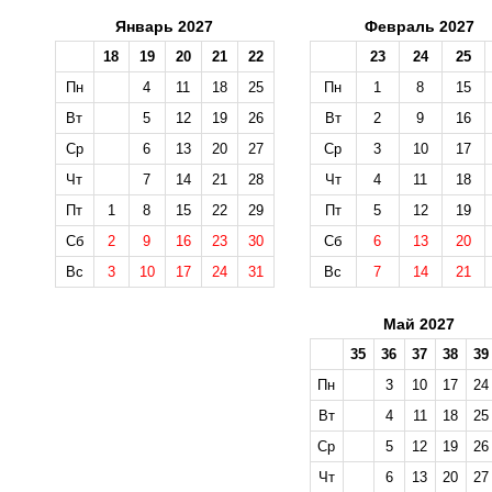
Январь 2027
Февраль 2027
18
19
20
21
22
23
24
25
Пн
4
11
18
25
Пн
1
8
15
Вт
5
12
19
26
Вт
2
9
16
Ср
6
13
20
27
Ср
3
10
17
Чт
7
14
21
28
Чт
4
11
18
Пт
1
8
15
22
29
Пт
5
12
19
Сб
2
9
16
23
30
Сб
6
13
20
Вс
3
10
17
24
31
Вс
7
14
21
Май 2027
35
36
37
38
39
Пн
3
10
17
24
Вт
4
11
18
25
Ср
5
12
19
26
Чт
6
13
20
27