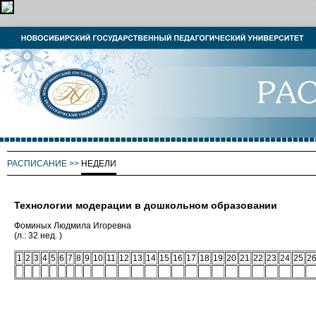
РАСПИСАНИЕ
>>
НЕДЕЛИ
Технологии модерации в дошкольном образовании
Фоминых Людмила Игоревна
(л.: 32 нед. )
1
2
3
4
5
6
7
8
9
10
11
12
13
14
15
16
17
18
19
20
21
22
23
24
25
2