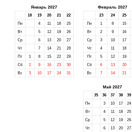
Январь 2027
Февраль 2027
18
19
20
21
22
23
24
25
Пн
4
11
18
25
Пн
1
8
15
Вт
5
12
19
26
Вт
2
9
16
Ср
6
13
20
27
Ср
3
10
17
Чт
7
14
21
28
Чт
4
11
18
Пт
1
8
15
22
29
Пт
5
12
19
Сб
2
9
16
23
30
Сб
6
13
20
Вс
3
10
17
24
31
Вс
7
14
21
Май 2027
35
36
37
38
39
Пн
3
10
17
24
Вт
4
11
18
25
Ср
5
12
19
26
Чт
6
13
20
27