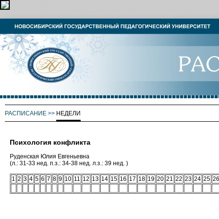
РАСПИСАНИЕ
>>
НЕДЕЛИ
Психология конфликта
Руденская Юлия Евгеньевна
(л.: 31-33 нед. п.з.: 34-38 нед. л.з.: 39 нед. )
1
2
3
4
5
6
7
8
9
10
11
12
13
14
15
16
17
18
19
20
21
22
23
24
25
2