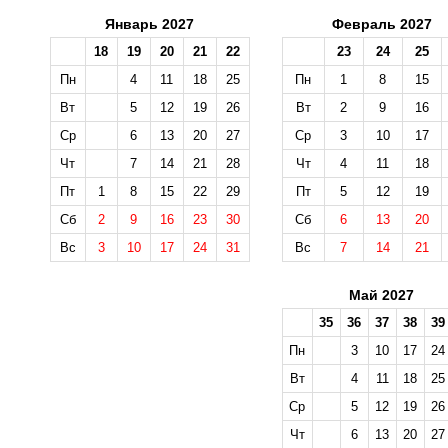
Январь 2027
Февраль 2027
18
19
20
21
22
23
24
25
Пн
4
11
18
25
Пн
1
8
15
Вт
5
12
19
26
Вт
2
9
16
Ср
6
13
20
27
Ср
3
10
17
Чт
7
14
21
28
Чт
4
11
18
Пт
1
8
15
22
29
Пт
5
12
19
Сб
2
9
16
23
30
Сб
6
13
20
Вс
3
10
17
24
31
Вс
7
14
21
Май 2027
35
36
37
38
39
Пн
3
10
17
24
Вт
4
11
18
25
Ср
5
12
19
26
Чт
6
13
20
27