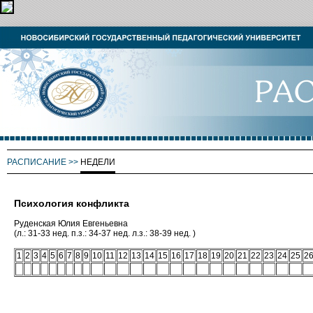
РАСПИСАНИЕ
>>
НЕДЕЛИ
Психология конфликта
Руденская Юлия Евгеньевна
(л.: 31-33 нед. п.з.: 34-37 нед. л.з.: 38-39 нед. )
1
2
3
4
5
6
7
8
9
10
11
12
13
14
15
16
17
18
19
20
21
22
23
24
25
2