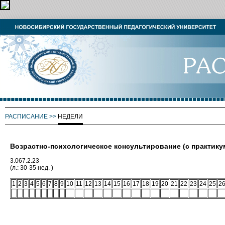
РАСПИСАНИЕ
>>
НЕДЕЛИ
Возрастно-психологическое консультирование (с практику
3.067.2.23
(л.: 30-35 нед. )
1
2
3
4
5
6
7
8
9
10
11
12
13
14
15
16
17
18
19
20
21
22
23
24
25
2