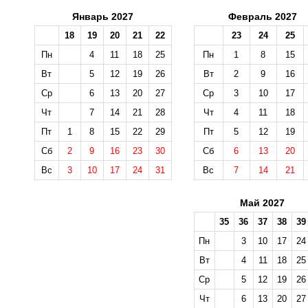
Январь 2027
Февраль 2027
18
19
20
21
22
23
24
25
Пн
4
11
18
25
Пн
1
8
15
Вт
5
12
19
26
Вт
2
9
16
Ср
6
13
20
27
Ср
3
10
17
Чт
7
14
21
28
Чт
4
11
18
Пт
1
8
15
22
29
Пт
5
12
19
Сб
2
9
16
23
30
Сб
6
13
20
Вс
3
10
17
24
31
Вс
7
14
21
Май 2027
35
36
37
38
39
Пн
3
10
17
24
Вт
4
11
18
25
Ср
5
12
19
26
Чт
6
13
20
27