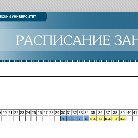
9
20
21
22
23
24
25
26
27
28
29
30
31
32
33
34
35
36
37
38
39
40
41
л.
л.
л.
л.
л.
п.з.
п.з.
п.з.
п.з.
п.з.