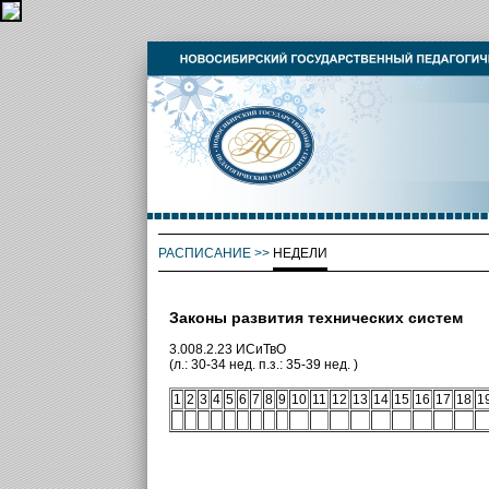
РАСПИСАНИЕ
>>
НЕДЕЛИ
Законы развития технических систем
3.008.2.23 ИСиТвО
(л.: 30-34 нед. п.з.: 35-39 нед. )
1
2
3
4
5
6
7
8
9
10
11
12
13
14
15
16
17
18
1