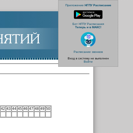
Приложение
НГПУ Расписание
Бот НГПУ Расписания
Теперь и в МАКС!
Расписание звонков
Вход в систему не выполнен
Войти
42
43
44
45
46
47
48
49
50