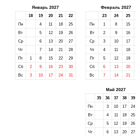
Январь 2027
Февраль 2027
18
19
20
21
22
23
24
25
Пн
4
11
18
25
Пн
1
8
15
Вт
5
12
19
26
Вт
2
9
16
Ср
6
13
20
27
Ср
3
10
17
Чт
7
14
21
28
Чт
4
11
18
Пт
1
8
15
22
29
Пт
5
12
19
Сб
2
9
16
23
30
Сб
6
13
20
Вс
3
10
17
24
31
Вс
7
14
21
Май 2027
35
36
37
38
39
Пн
3
10
17
24
Вт
4
11
18
25
Ср
5
12
19
26
Чт
6
13
20
27