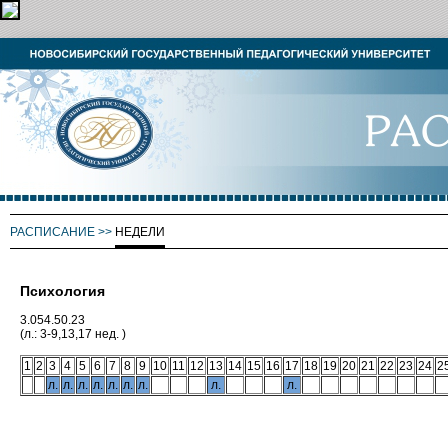
РАСПИСАНИЕ
>>
НЕДЕЛИ
Психология
3.054.50.23
(л.: 3-9,13,17 нед. )
1
2
3
4
5
6
7
8
9
10
11
12
13
14
15
16
17
18
19
20
21
22
23
24
2
л.
л.
л.
л.
л.
л.
л.
л.
л.