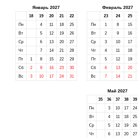
Январь 2027
Февраль 2027
18
19
20
21
22
23
24
25
Пн
4
11
18
25
Пн
1
8
15
Вт
5
12
19
26
Вт
2
9
16
Ср
6
13
20
27
Ср
3
10
17
Чт
7
14
21
28
Чт
4
11
18
Пт
1
8
15
22
29
Пт
5
12
19
Сб
2
9
16
23
30
Сб
6
13
20
Вс
3
10
17
24
31
Вс
7
14
21
Май 2027
35
36
37
38
39
Пн
3
10
17
24
Вт
4
11
18
25
Ср
5
12
19
26
Чт
6
13
20
27