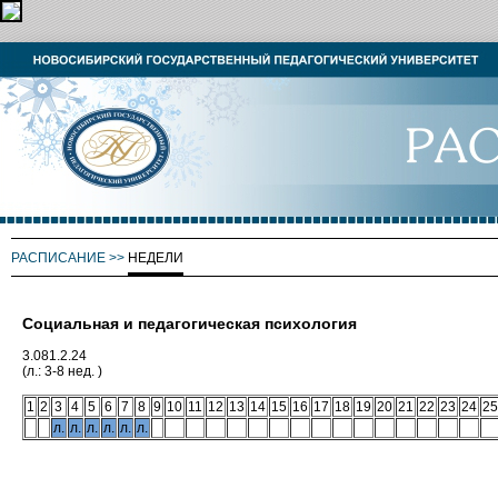
РАСПИСАНИЕ
>>
НЕДЕЛИ
Социальная и педагогическая психология
3.081.2.24
(л.: 3-8 нед. )
1
2
3
4
5
6
7
8
9
10
11
12
13
14
15
16
17
18
19
20
21
22
23
24
25
л.
л.
л.
л.
л.
л.