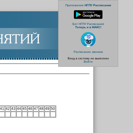
Приложение
НГПУ Расписание
Бот НГПУ Расписания
Теперь и в МАКС!
Расписание звонков
Вход в систему не выполнен
Войти
41
42
43
44
45
46
47
48
49
50