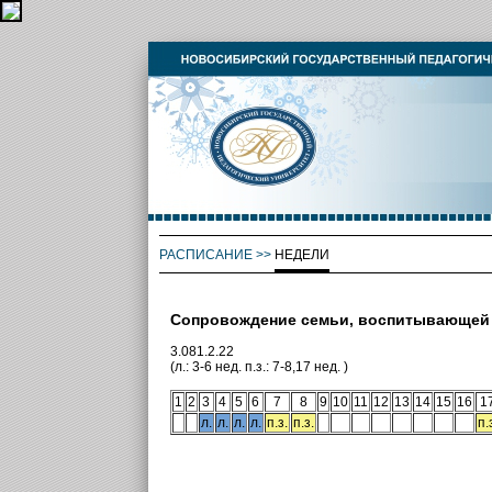
РАСПИСАНИЕ
>>
НЕДЕЛИ
Сопровождение семьи, воспитывающей 
3.081.2.22
(л.: 3-6 нед. п.з.: 7-8,17 нед. )
1
2
3
4
5
6
7
8
9
10
11
12
13
14
15
16
1
л.
л.
л.
л.
п.з.
п.з.
п.