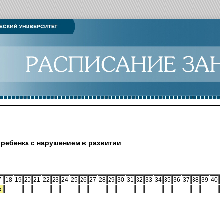
ребенка с нарушением в развитии
7
18
19
20
21
22
23
24
25
26
27
28
29
30
31
32
33
34
35
36
37
38
39
40
з.