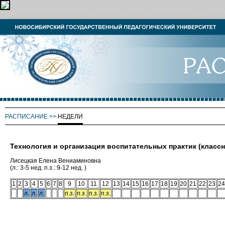
РАСПИСАНИЕ
>>
НЕДЕЛИ
Технология и организация воспитательных практик (класс
Лисецкая Елена Вениаминовна
(л.: 3-5 нед. п.з.: 9-12 нед. )
1
2
3
4
5
6
7
8
9
10
11
12
13
14
15
16
17
18
19
20
21
22
23
24
л.
л.
л.
п.з.
п.з.
п.з.
п.з.