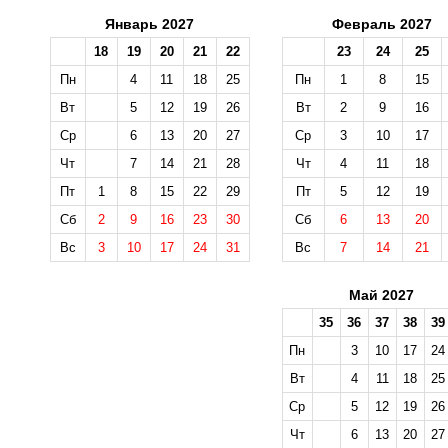
Январь 2027
Февраль 2027
18
19
20
21
22
23
24
25
Пн
4
11
18
25
Пн
1
8
15
Вт
5
12
19
26
Вт
2
9
16
Ср
6
13
20
27
Ср
3
10
17
Чт
7
14
21
28
Чт
4
11
18
Пт
1
8
15
22
29
Пт
5
12
19
Сб
2
9
16
23
30
Сб
6
13
20
Вс
3
10
17
24
31
Вс
7
14
21
Май 2027
35
36
37
38
39
Пн
3
10
17
24
Вт
4
11
18
25
Ср
5
12
19
26
Чт
6
13
20
27