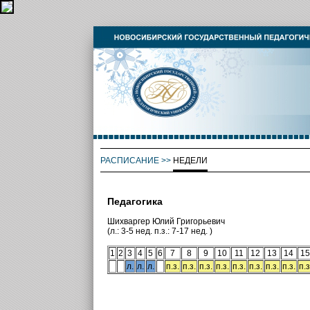
РАСПИСАНИЕ
>>
НЕДЕЛИ
Педагогика
Шихваргер Юлий Григорьевич
(л.: 3-5 нед. п.з.: 7-17 нед. )
1
2
3
4
5
6
7
8
9
10
11
12
13
14
15
л.
л.
л.
п.з.
п.з.
п.з.
п.з.
п.з.
п.з.
п.з.
п.з.
п.з