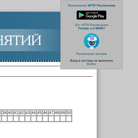
Приложение
НГПУ Расписание
Бот НГПУ Расписания
Теперь и в МАКС!
Расписание звонков
Вход в систему не выполнен
Войти
8
39
40
41
42
43
44
45
46
47
48
49
50