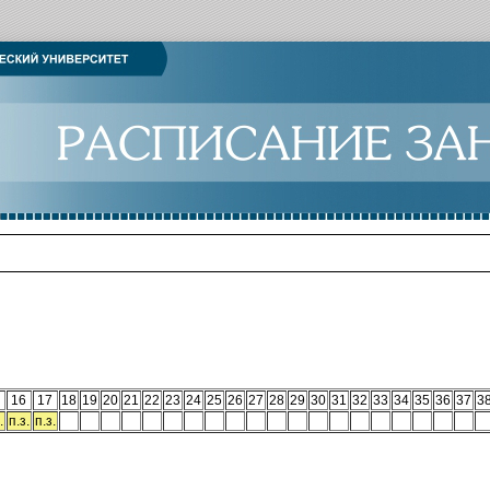
16
17
18
19
20
21
22
23
24
25
26
27
28
29
30
31
32
33
34
35
36
37
3
.
п.з.
п.з.