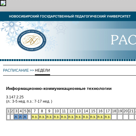
РАСПИСАНИЕ
>>
НЕДЕЛИ
Информационно-коммуникационные технологии
3.147.2.25
(л.: 3-5 нед. п.з.: 7-17 нед. )
1
2
3
4
5
6
7
8
9
10
11
12
13
14
15
16
17
18
19
20
21
л.
л.
л.
п.з.
п.з.
п.з.
п.з.
п.з.
п.з.
п.з.
п.з.
п.з.
п.з.
п.з.