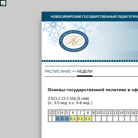
РАСПИСАНИЕ
>>
НЕДЕЛИ
Основы государственной политики в с
3.023.2.23 2 п/гр (5 сем)
(л.: 3-5 нед. п.з.: 6-8 нед. )
1
2
3
4
5
6
7
8
9
10
11
12
13
14
15
16
л.
л.
л.
п.з.
п.з.
п.з.