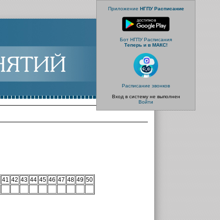
Приложение
НГПУ Расписание
Бот НГПУ Расписания
Теперь и в МАКС!
Расписание звонков
Вход в систему не выполнен
Войти
41
42
43
44
45
46
47
48
49
50