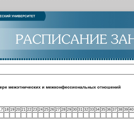
фере межэтнических и межконфессиональных отношений
17
18
19
20
21
22
23
24
25
26
27
28
29
30
31
32
33
34
35
36
37
38
39
40