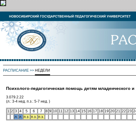
РАСПИСАНИЕ
>>
НЕДЕЛИ
Психолого-педагогическая помощь детям младенческого и 
3.079.2.22
(л.: 3-4 нед. п.з.: 5-7 нед. )
1
2
3
4
5
6
7
8
9
10
11
12
13
14
15
16
17
18
19
20
21
22
23
2
л.
л.
п.з.
п.з.
п.з.