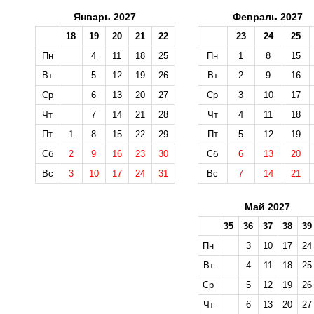
Январь 2027
Февраль 2027
18
19
20
21
22
23
24
25
Пн
4
11
18
25
Пн
1
8
15
Вт
5
12
19
26
Вт
2
9
16
Ср
6
13
20
27
Ср
3
10
17
Чт
7
14
21
28
Чт
4
11
18
Пт
1
8
15
22
29
Пт
5
12
19
Сб
2
9
16
23
30
Сб
6
13
20
Вс
3
10
17
24
31
Вс
7
14
21
Май 2027
35
36
37
38
39
Пн
3
10
17
24
Вт
4
11
18
25
Ср
5
12
19
26
Чт
6
13
20
27