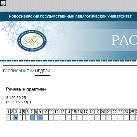
РАСПИСАНИЕ
>>
НЕДЕЛИ
Речевые практики
3.120.50.25
(л.: 3,7,9 нед. )
1
2
3
4
5
6
7
8
9
10
11
12
13
14
15
16
17
18
19
20
21
22
23
24
25
л.
л.
л.