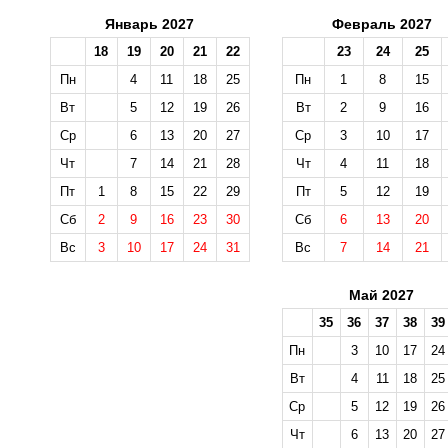
Январь 2027
Февраль 2027
18
19
20
21
22
23
24
25
Пн
4
11
18
25
Пн
1
8
15
Вт
5
12
19
26
Вт
2
9
16
Ср
6
13
20
27
Ср
3
10
17
Чт
7
14
21
28
Чт
4
11
18
Пт
1
8
15
22
29
Пт
5
12
19
Сб
2
9
16
23
30
Сб
6
13
20
Вс
3
10
17
24
31
Вс
7
14
21
Май 2027
35
36
37
38
39
Пн
3
10
17
24
Вт
4
11
18
25
Ср
5
12
19
26
Чт
6
13
20
27